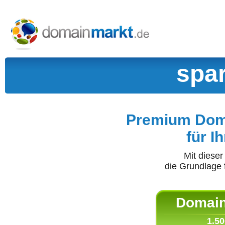
spar
Premium Doma
für I
Mit diese
die Grundlage 
Domain 
1.50