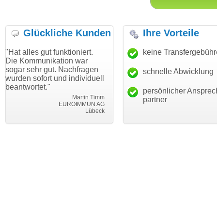
Glückliche Kunden
Ihre Vorteile
t funktioniert.
"Danke für den schnellen
keine Transfergebüh
"Ich bin da
ikation war
Transfer und guten Service!"
Wunschdoma
gut. Nachfragen
haben. Die 
schnelle Abwicklung
Thomas Schäfer
t und individuell
mein Busin
i can eckert communication GmbH
Würzburg
"
hundertproz
persönlicher Ansprec
Martin Timm
partner
EUROIMMUN AG
Lübeck