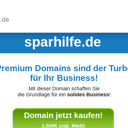
sparhilfe.de
Premium Domains sind der Turb
für Ihr Business!
Mit dieser Domain schaffen Sie
die Grundlage für ein
solides Business
!
Domain jetzt kaufen!
1.500€ zzgl. MwSt