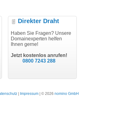
Direkter Draht
uper Abwicklung, vielen
Haben Sie Fragen? Unsere
"Vielen Dank für den
"H
nk!"
Domainexperten helfen
AuthCode - hat alles prima
do
Ihnen gerne!
geklappt!"
Do
modern software GbR
sc
Michael Aigner
Till Kraemer
Landau an der Isar
Jetzt kostenlos anrufen!
Schauspieler
0800 7243 288
atenschutz
|
Impressum
| © 2026
nomino GmbH