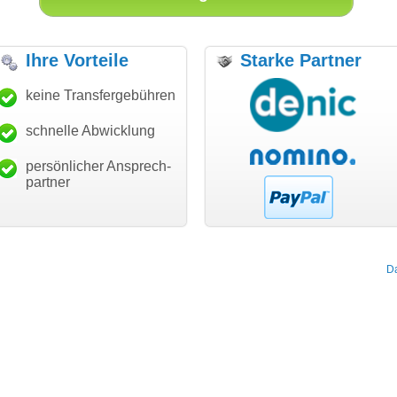
Ihre Vorteile
Starke Partner
anke für den schnellen
keine Transfergebühren
"Ich bin dankbar, meine
"S
ansfer und guten Service!"
Wunschdomain gefunden zu
Da
haben. Die Domain passt für
schnelle Abwicklung
Thomas Schäfer
mein Business und mich
i can eckert communication GmbH
Würzburg
hundertprozentig."
persönlicher Ansprech-
Janina Köck
partner
Leben im Einklang
leben-im-einklang.de
Köln
D