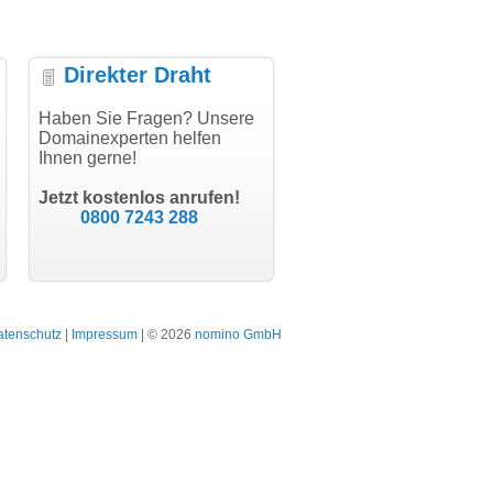
Direkter Draht
uper Abwicklung, vielen
Haben Sie Fragen? Unsere
"Vielen Dank für den
"H
nk!"
Domainexperten helfen
AuthCode - hat alles prima
do
Ihnen gerne!
geklappt!"
Do
modern software GbR
sc
Michael Aigner
Till Kraemer
Landau an der Isar
Jetzt kostenlos anrufen!
Schauspieler
0800 7243 288
atenschutz
|
Impressum
| © 2026
nomino GmbH