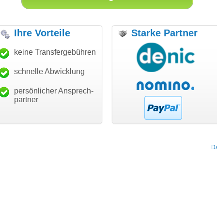
Ihre Vorteile
Starke Partner
anke für den schnellen
keine Transfergebühren
"Ich bin dankbar, meine
"S
ansfer und guten Service!"
Wunschdomain gefunden zu
Da
haben. Die Domain passt für
schnelle Abwicklung
Thomas Schäfer
mein Business und mich
i can eckert communication GmbH
Würzburg
hundertprozentig."
persönlicher Ansprech-
Janina Köck
partner
Leben im Einklang
leben-im-einklang.de
Köln
D