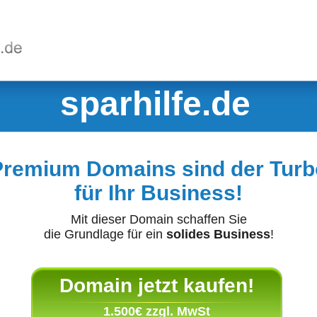
sparhilfe.de
Premium Domains sind der Turb
für Ihr Business!
Mit dieser Domain schaffen Sie
die Grundlage für ein
solides Business
!
Domain jetzt kaufen!
1.500€ zzgl. MwSt