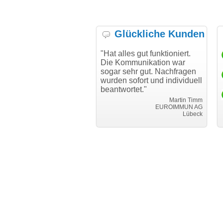
Glückliche Kunden
h möchte mich bei Ihnen
"Hat alles gut funktioniert.
"D
h für den reibungslosen
Die Kommunikation war
Tr
auf beim Transfer
sogar sehr gut. Nachfragen
danken."
wurden sofort und individuell
beantwortet."
Achim Ginster
www.vor-ort-finden.com
Martin Timm
EUROIMMUN AG
Lübeck