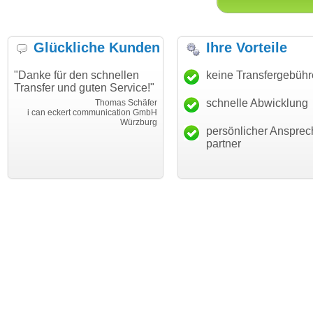
Glückliche Kunden
Ihre Vorteile
"Danke für den schnellen
"Ich bin dankbar, meine
keine Transfergebüh
Transfer und guten Service!"
Wunschdomain gefunden zu
haben. Die Domain passt für
schnelle Abwicklung
Thomas Schäfer
mein Business und mich
i can eckert communication GmbH
Würzburg
hundertprozentig."
persönlicher Ansprec
Janina Köc
partner
Leben im Einklan
leben-im-einklang.d
Köl