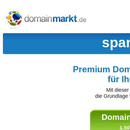
spar
Premium Doma
für I
Mit diese
die Grundlage 
Domain 
1.50